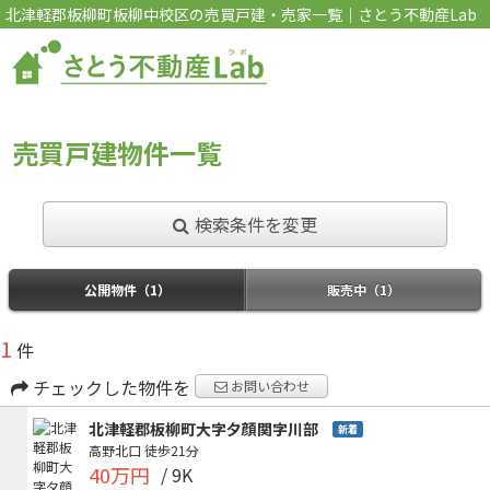
北津軽郡板柳町板柳中校区の売買戸建・売家一覧｜さとう不動産Lab
売買戸建物件一覧
検索条件を変更
公開物件（1）
販売中（1）
1
件
チェックした物件を
お問い合わせ
北津軽郡板柳町大字夕顔関字川部
新着
高野北口
徒歩21分
40万円
/ 9K