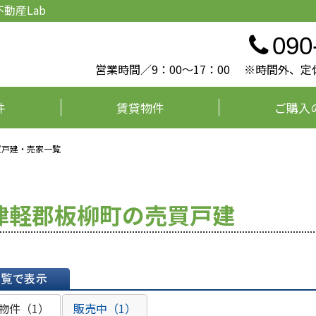
動産Lab
090
営業時間／9：00～17：00 ※時間外
件
賃貸物件
ご購入
買戸建・売家一覧
津軽郡板柳町の売買戸建
表示
物件（1）
販売中（1）