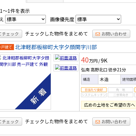
 1～1件を表示
え
画像優先度
チェックした物件をまとめて
てチェック
お問い合わせ
北津軽郡板柳町大字夕顔関字川部
一戸建
40
9K
万円
/
弘南 高野北口
徒歩21分
木造
構造
建物面
広めの土地をご希望の方へ
チェックした物件をまとめて
てチェック
お問い合わせ