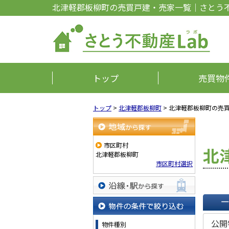
北津軽郡板柳町の売買戸建・売家一覧｜さとう不
トップ
売買物
トップ
>
北津軽郡板柳町
>
北津軽郡板柳町の売
地域から探す
市区町村
北
北津軽郡板柳町
市区町村選択
沿線・駅から探す
一覧で
物件の条件で絞り込む
公開
物件種別