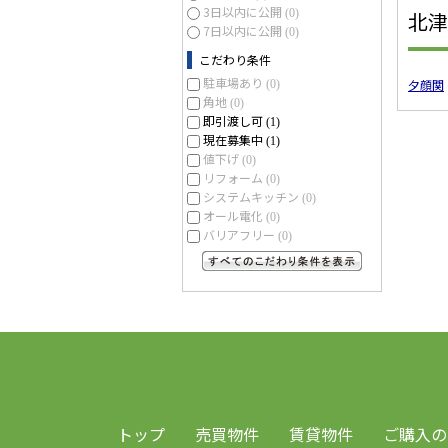
3日以内に公開
(0)
北津
7日以内に公開
(0)
こだわり条件
駐車場あり
夕顔関
(0)
角地
(0)
即引渡し可
(1)
現在募集中
(1)
値下げ
(0)
リフォーム
(0)
システムキッチン
(0)
オール電化
(0)
バリアフリー
(0)
すべてのこだわり条件を見る
トップ
売買物件
賃貸物件
ご購入の