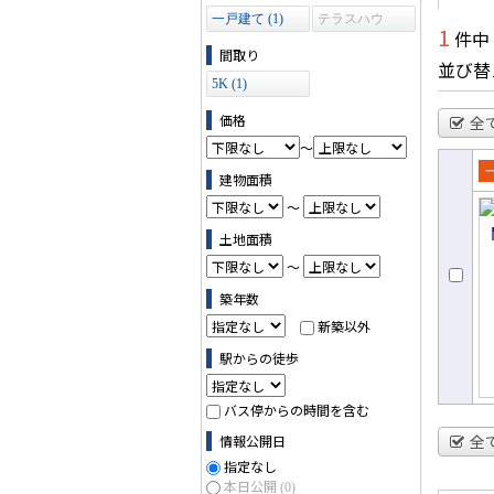
一戸建て (1)
テラスハウ
1
件中
ス (0)
間取り
並び替
5K (1)
価格
全
～
建物面積
売
～
て
土地面積
～
築年数
新築以外
駅からの徒歩
バス停からの時間を含む
全
情報公開日
指定なし
本日公開
(0)