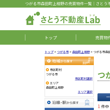
つがる市森田町上相野の売買物件一覧｜さとう不
トップ
売買物
トップ
>
つがる市
>
森田町上相野
>
つがる市森
地域から探す
市区町村
つ
つがる市
市区町村選択
エリア
森田町上相野
エリア選択
一覧で
1
件中
沿線・駅から探す