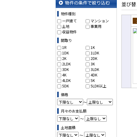
並び替
物件の条件で絞り込む
物件種別
一戸建て
マンション
土地
事業用
売
収益物件
間取り
1R
1K
1DK
1LDK
2K
2DK
2LDK
3K
3DK
3LDK
4K
4DK
4LDK
5K
5DK
5LDK以上
価格
～
月々のお支払額
～
土地面積
～