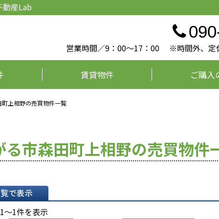
動産Lab
090
営業時間／9：00～17：00 ※時間外
件
賃貸物件
ご購入
田町上相野の売買物件一覧
がる市森田町上相野の売買物件
表示
 1～1件を表示