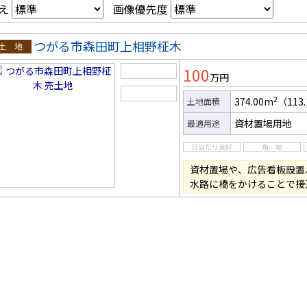
え
画像優先度
つがる市森田町上相野柾木
土地
100
万円
2
374.00m
（113
土地面積
資材置場用地
最適用途
資材置場や、広告看板設置
水路に橋をかけることで接