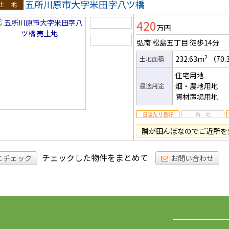
五所川原市大字米田字八ツ橋
土地
420
万円
弘南 松島五丁目
徒歩14分
2
232.63m
（70.
土地面積
住宅用地
畑・農地用地
最適用途
資材置場用地
隣が田んぼなのでご近所を気
チェックした物件をまとめて
てチェック
お問い合わせ