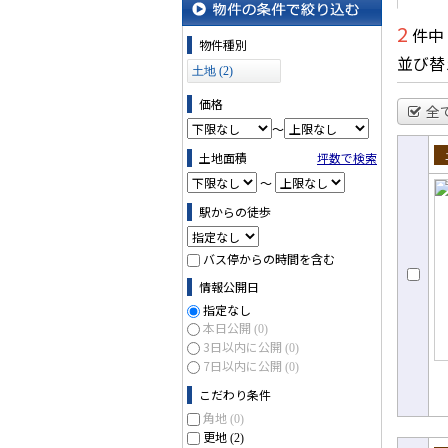
2
件中
物件の条件で絞り込む
物件種別
並び替
土地 (2)
価格
全
～
土地面積
坪数で検索
売
～
駅からの徒歩
バス停からの時間を含む
情報公開日
指定なし
本日公開
(0)
3日以内に公開
(0)
7日以内に公開
(0)
こだわり条件
角地
(0)
更地
(2)