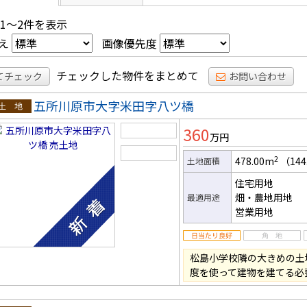
 1～2件を表示
え
画像優先度
チェックした物件をまとめて
てチェック
お問い合わせ
五所川原市大字米田字八ツ橋
土地
360
万円
2
478.00m
（144
土地面積
住宅用地
畑・農地用地
最適用途
営業用地
松島小学校隣の大きめの土
度を使って建物を建てる必