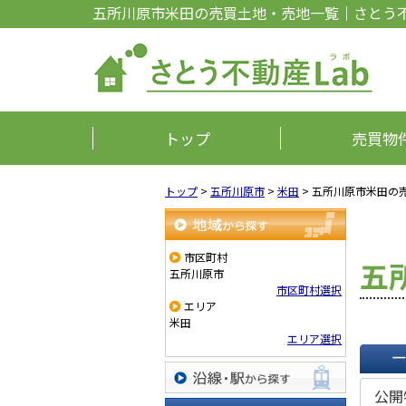
五所川原市米田の売買土地・売地一覧｜さとう不
トップ
売買物
トップ
>
五所川原市
>
米田
>
五所川原市米田の
地域から探す
市区町村
五
五所川原市
市区町村選択
エリア
米田
エリア選択
一覧で
公開
沿線・駅から探す