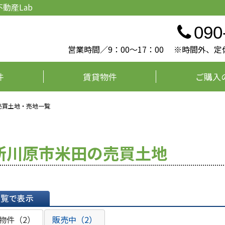
動産Lab
090
営業時間／9：00～17：00 ※時間外
件
賃貸物件
ご購入
売買土地・売地一覧
所川原市米田の売買土地
表示
物件（2）
販売中（2）