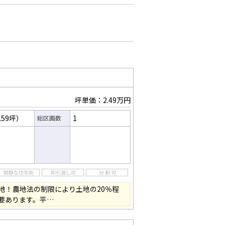
坪単価：2.49万円
.59坪）
1
総区画数
地！農地法の制限により土地の20％程
要あります。平…