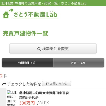
北津軽郡中泊町の売買戸建・売家一覧｜さとう不動産Lab
売買戸建物件一覧
検索条件を変更
公開物件（2）
販売中（2）
2
件
チェックした物件を
お問い合わせ
北津軽郡中泊町大字深郷田字富森
深郷田
徒歩2分
300万円
/ 8LDK