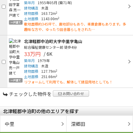
築年月
1955年05月
(築71年)
建物構造
木造
2
建物面積
163.72m
2
土地面積
1143.00m
一戸建て
敷地面積約345坪で、農地部分もあり、車庫倉庫もあります。多
趣味な方や、ゆったり田舎暮らしをされた…
北津軽郡中泊町大字中里字亀山
総合福祉健康センター前
徒歩4分
33万円
/ 6K
築年月
1979年
建物構造
木造
2
建物面積
127.79m
2
土地面積
251.66m
一戸建て
リフォームして利用でも、解体して建設用地としても！
チェックした物件を
お問い合わせ
北津軽郡中泊町の他のエリアを探す
中里
深郷田