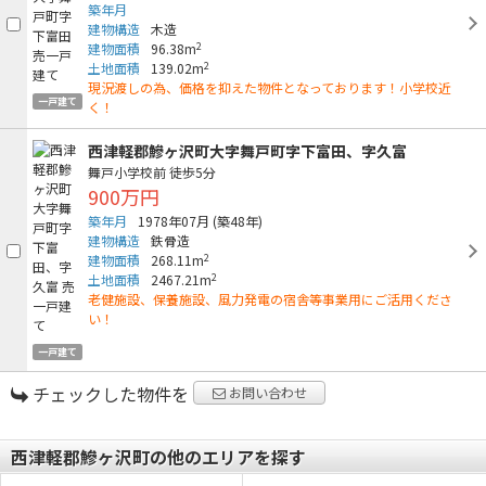
築年月
建物構造
木造
2
建物面積
96.38m
2
土地面積
139.02m
現況渡しの為、価格を抑えた物件となっております！小学校近
一戸建て
く！
西津軽郡鰺ヶ沢町大字舞戸町字下富田、字久富
舞戸小学校前
徒歩5分
900万円
築年月
1978年07月
(築48年)
建物構造
鉄骨造
2
建物面積
268.11m
2
土地面積
2467.21m
老健施設、保養施設、風力発電の宿舎等事業用にご活用くださ
い！
一戸建て
チェックした物件を
お問い合わせ
西津軽郡鰺ヶ沢町の他のエリアを探す