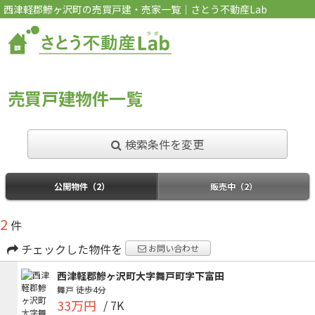
西津軽郡鰺ヶ沢町の売買戸建・売家一覧｜さとう不動産Lab
売買戸建物件一覧
検索条件を変更
公開物件（2）
販売中（2）
2
件
チェックした物件を
お問い合わせ
西津軽郡鰺ヶ沢町大字舞戸町字下富田
舞戸
徒歩4分
33万円
/ 7K