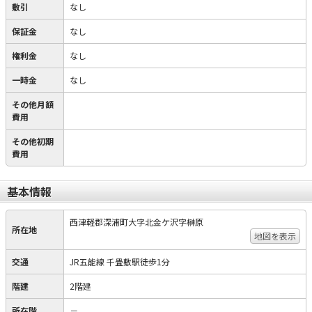
敷引
なし
保証金
なし
権利金
なし
一時金
なし
その他月額
費用
その他初期
費用
基本情報
西津軽郡深浦町大字北金ケ沢字榊原
所在地
地図を表示
交通
JR五能線 千畳敷駅徒歩1分
階建
2階建
所在階
－