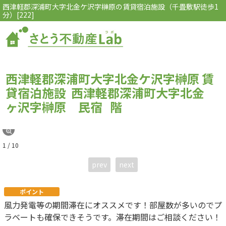
西津軽郡深浦町大字北金ケ沢字榊原の賃貸宿泊施設（千畳敷駅徒歩1
分）[222]
西津軽郡深浦町大字北金ケ沢字榊原 賃
貸宿泊施設 西津軽郡深浦町大字北金
ヶ沢字榊原 民宿
階
1 / 10
prev
next
ポイント
風力発電等の期間滞在にオススメです！部屋数が多いのでプ
ラベートも確保できそうです。滞在期間はご相談ください！