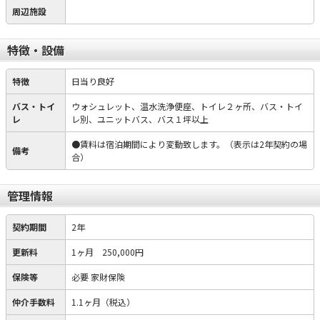
周辺施設
特徴・設備
特徴
日当り良好
バス・トイ
ウォシュレット、温水洗浄便座、トイレ２ヶ所、バス・トイ
レ
レ別、ユニットバス、バス１坪以上
●賃料は宿泊期間により変動致します。（表示は2年契約の場
備考
合）
管理情報
契約期間
2年
更新料
1ヶ月 250,000円
保険等
必要
家財保険
仲介手数料
1.1ヶ月（税込）