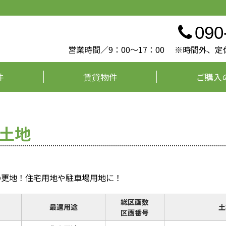
090
営業時間／9：00～17：00 ※時間外
件
賃貸物件
ご購入
 土地
の更地！住宅用地や駐車場用地に！
総区画数
最適用途
土
区画番号