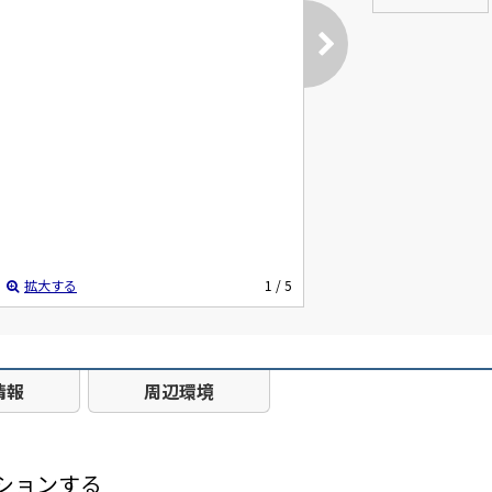
拡大する
1
/ 5
情報
周辺環境
ションする