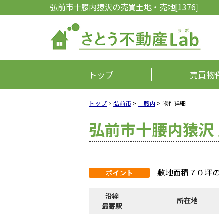
弘前市十腰内猿沢の売買土地・売地[1376]
トップ
売買物
トップ
>
弘前市
>
十腰内
>
物件詳細
弘前市十腰内猿沢
敷地面積７０坪
ポイント
沿線
所在地
最寄駅