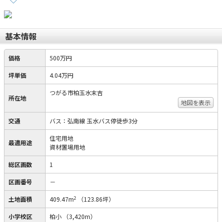
基本情報
価格
500万円
坪単価
4.04万円
つがる市柏玉水末吉
所在地
地図を表示
交通
バス：弘南線 玉水バス停徒歩3分
住宅用地
最適用途
資材置場用地
総区画数
1
区画番号
－
2
土地面積
409.47m
（123.86坪）
小学校区
柏小
（3,420m）