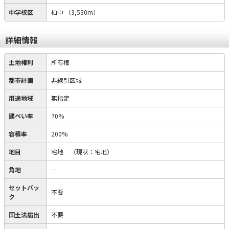
中学校区
柏中
（3,530m）
詳細情報
土地権利
所有権
都市計画
非線引区域
用途地域
無指定
建ぺい率
70%
容積率
200%
地目
宅地
（現状：宅地）
角地
－
セットバッ
不要
ク
国土法届出
不要