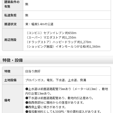
建築条件の
無
有無
私道負担
無
接道状況
東：幅員5.4mの公道
（コンビニ）セブンイレブン 約650m
（スーパー）マエダストア 約1,250m
周辺施設
（ドラッグストア）ハッピードラッグ 約1,270m
（ショッピング施設）イオンモールつがる柏 約1,560m
特徴・設備
特徴
日当り良好
土地設備
プロパンガス、電気、下水道、上水道、側溝
●上水道は前面道路配管75㎜あり（メーターは13㎜）、敷地
内引込管13㎜あり。
●下水道は前面道路配管あり、敷地内引込管あり。
備考
●南西側部分に隣地からの落雪があります。
●西側土留に傾きがあります。
●電柱敷地料として4,500円／年の賃料収入があります。