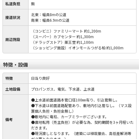
私道負担
無
北東：幅員8mの公道
接道状況
南東：幅員6.9mの公道
（コンビニ）ファミリーマート 約1,200m
（スーパー）カブセンター 約1,300m
周辺施設
（ドラッグストア）薬王堂 約1,100m
（ショッピング施設）イオンモールつがる柏 約1,000m
特徴・設備
特徴
日当り良好
土地設備
プロパンガス、電気、下水道、上水道
●上水道前面道路本管口径100㎜有り、引込管無し。
●下水道は前面道路配管あり、敷地内引込管なし。（マス設
置個人負担・負担金無し）
●敷地内に電柱、カーブミラーがございます。
備考
●農地転用（売主負担）が必要な為、契約期間を3ヶ月程いた
だきます。
●現況渡しとなります。（建築には植栽撤去、高低差解消等
が必要となります。）