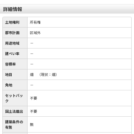
詳細情報
土地権利
所有権
都市計画
区域外
用途地域
－
建ぺい率
－
容積率
－
地目
畑
（現状：畑）
角地
－
セットバッ
不要
ク
国土法届出
不要
建築条件の
無
有無