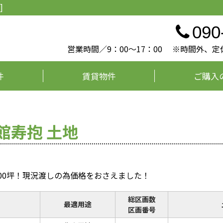
]
090
営業時間／9：00～17：00 ※時間外
件
賃貸物件
ご購入
館寿抱 土地
00坪！現況渡しの為価格をおさえました！
総区画数
最適用途
区画番号