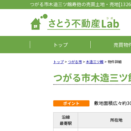
つがる市木造三ツ館寿抱の売買土地・売地[1326
トップ
売買物
トップ
>
つがる市
>
木造三ツ館
>
物件詳細
つがる市木造三ツ
敷地面積広々約3
ポイント
沿線
所在地
最寄駅