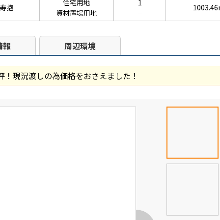
住宅用地
1
寿抱
1003.4
資材置場用地
－
情報
周辺環境
0坪！現況渡しの為価格をおさえました！