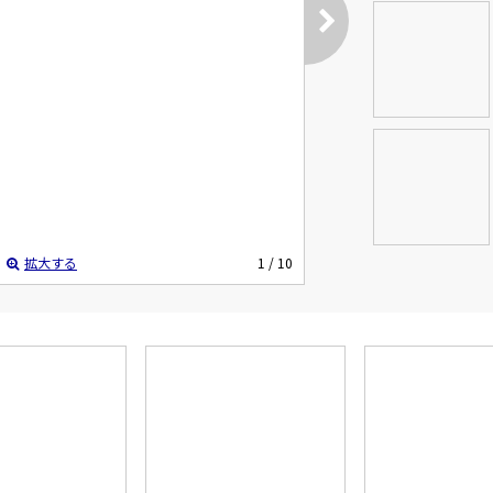
拡大する
1
/ 10