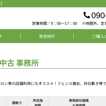
]
090
営業時間／9：00～17：00 ※時間外
件
賃貸物件
ご購入
中古 事務所
サロン等の店舗利用にもオススメ！フェンス撤去、砕石敷き等
所在階
使用部分面積
間取り
階数
土地面積