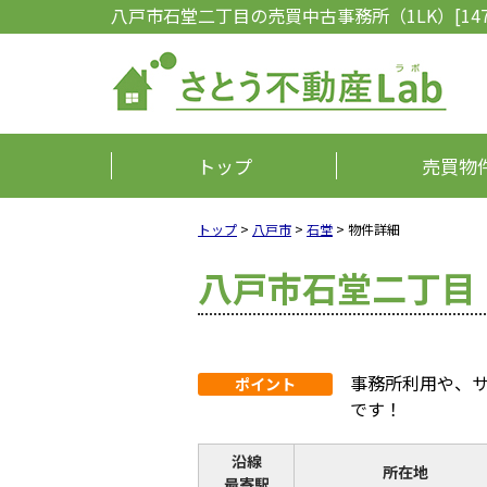
八戸市石堂二丁目の売買中古事務所（1LK）[147
トップ
売買物
トップ
>
八戸市
>
石堂
>
物件詳細
八戸市石堂二丁目 
事務所利用や、
ポイント
です！
沿線
所在地
最寄駅