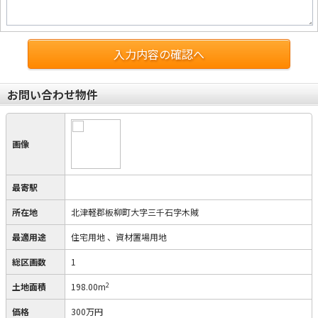
入力内容の確認へ
お問い合わせ物件
画像
最寄駅
所在地
北津軽郡板柳町大字三千石字木賊
最適用途
住宅用地
、資材置場用地
総区画数
1
2
土地面積
198.00m
価格
300万円